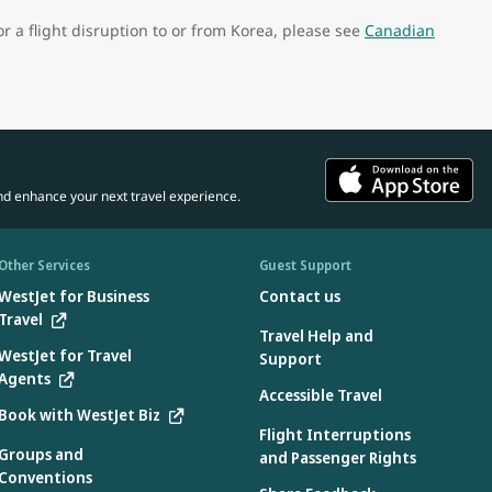
or a flight disruption to or from Korea, please see
Canadian
nd enhance your next travel experience.
Other Services
Guest Support
WestJet for Business
Contact us
Travel
Travel Help and
WestJet for Travel
Support
Agents
Accessible Travel
Book with WestJet Biz
Flight Interruptions
Groups and
and Passenger Rights
Conventions