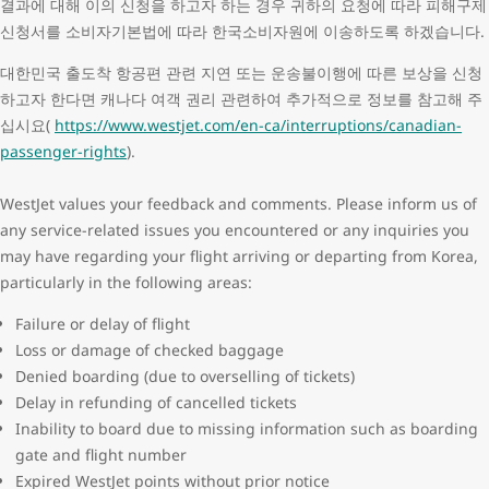
결과에 대해 이의 신청을 하고자 하는 경우 귀하의 요청에 따라 피해구제
신청서를 소비자기본법에 따라 한국소비자원에 이송하도록 하겠습니다.
대한민국 출도착 항공편 관련 지연 또는 운송불이행에 따른 보상을 신청
하고자 한다면 캐나다 여객 권리 관련하여 추가적으로 정보를 참고해 주
십시요(
https://www.westjet.com/en-ca/interruptions/canadian-
passenger-rights
).
WestJet values your feedback and comments. Please inform us of
any service-related issues you encountered or any inquiries you
may have regarding your flight arriving or departing from Korea,
particularly in the following areas:
Failure or delay of flight
Loss or damage of checked baggage
Denied boarding (due to overselling of tickets)
Delay in refunding of cancelled tickets
Inability to board due to missing information such as boarding
gate and flight number
Expired WestJet points without prior notice