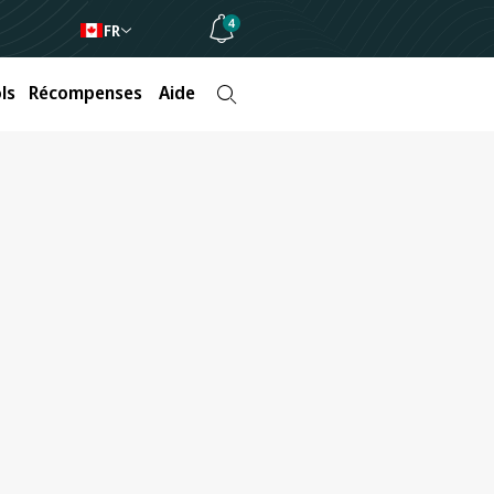
4
FR
ls
Récompenses
Aide