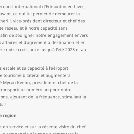
aéroport international d'Edmonton en hiver,
paravant, ce qui lui permet de demeurer la
erill, vice-président directeur et chef des
e réseau et à notre capacité sans
 afin de souligner notre engagement envers
'affaires et d'agrément à destination et en
re notre croissance jusqu'à l'été 2025 et au-
 escale et sa capacité à l'aéroport
de tourisme bilatéral et augmentera
aré Myron Keehn, président et chef de la
le transporteur numéro un pour notre
ions, ajoutant de la fréquence, stimulant la
e. »
a région
t en service et sur la récente visite du chef
on, la compagnie aérienne augmentera la