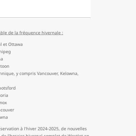
able de la fréquence hivernale :
l et Ottawa
nipeg
na
atoon
annique, y compris Vancouver, Kelowna,
botsford
oria
mox
ncouver
owna
servation à l'hiver 2024-2025, de nouvelles
 de l'horaire hivernal complet de WestJet en