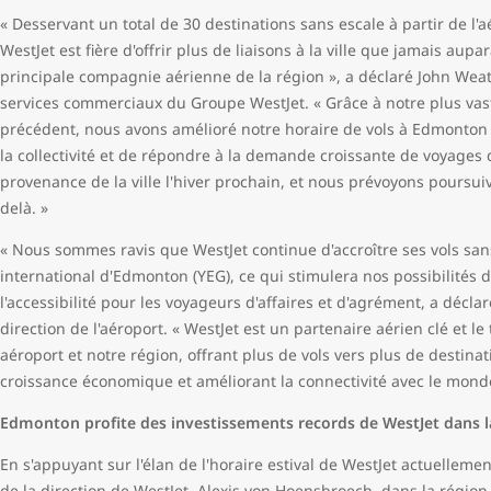
« Desservant un total de 30 destinations sans escale à partir de l'
WestJet est fière d'offrir plus de liaisons à la ville que jamais au
principale compagnie aérienne de la région », a déclaré John Weath
services commerciaux du Groupe WestJet. « Grâce à notre plus vast
précédent, nous avons amélioré notre horaire de vols à Edmonton
la collectivité et de répondre à la demande croissante de voyages d
provenance de la ville l'hiver prochain, et nous prévoyons poursuiv
delà. »
« Nous sommes ravis que WestJet continue d'accroître ses vols sans
international d'Edmonton (YEG), ce qui stimulera nos possibilités 
l'accessibilité pour les voyageurs d'affaires et d'agrément, a décl
direction de l'aéroport. « WestJet est un partenaire aérien clé et 
aéroport et notre région, offrant plus de vols vers plus de destinat
croissance économique et améliorant la connectivité avec le mond
Edmonton profite des investissements records de WestJet dans l
En s'appuyant sur l'élan de l'horaire estival de WestJet actuellemen
de la direction de WestJet, Alexis von Hoensbroech, dans la régi