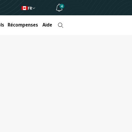
4
FR
ls
Récompenses
Aide