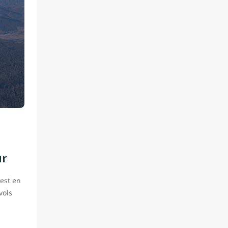
ur
 est en
vols