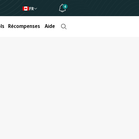
4
FR
ls
Récompenses
Aide