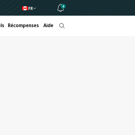
4
FR
ls
Récompenses
Aide