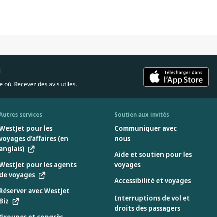
i
 où. Recevez des avis utiles.
Autres services
Soutien aux invités
WestJet pour les
Communiquer avec
voyages d’affaires (en
nous
anglais)
Aide et soutien pour les
WestJet pour les agents
voyages
de voyages
Accessibilité et voyages
Réserver avec WestJet
Interruptions de vol et
Biz
droits des passagers
Groupes et congrès