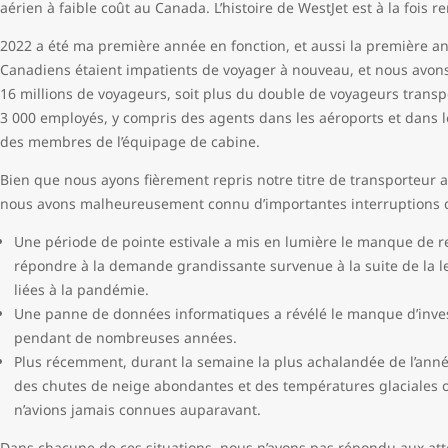
aérien à faible coût au Canada. L’histoire de WestJet est à la fois
2022 a été ma première année en fonction, et aussi la première a
Canadiens étaient impatients de voyager à nouveau, et nous avo
16 millions de voyageurs, soit plus du double de voyageurs trans
3 000 employés, y compris des agents dans les aéroports et dans le
des membres de l’équipage de cabine.
Bien que nous ayons fièrement repris notre titre de transporteur a
nous avons malheureusement connu d’importantes interruptions d
Une période de pointe estivale a mis en lumière le manque de res
répondre à la demande grandissante survenue à la suite de la l
liées à la pandémie.
Une panne de données informatiques a révélé le manque d’inves
pendant de nombreuses années.
Plus récemment, durant la semaine la plus achalandée de l’année
des chutes de neige abondantes et des températures glaciales o
n’avions jamais connues auparavant.
Dans chacune de ces situations, nous n’avons pas répondu aux att