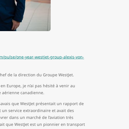
m/pulse/one-year-westjet-group-alexis-von-
hef de la direction du Groupe WestJet.
en Europe, je n’ai pas hésité à venir au
ie aérienne canadienne.
savais que WestJet présentait un rapport de
t un service extraordinaire et avait des
vrer dans un marché de l’aviation très
fait que WestJet est un pionnier en transport