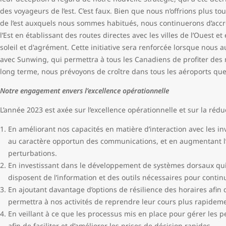
des voyageurs de l’est. C’est faux. Bien que nous n’offrions plus to
de l’est auxquels nous sommes habitués, nous continuerons d’accr
l’Est en établissant des routes directes avec les villes de l’Ouest 
soleil et d'agrément. Cette initiative sera renforcée lorsque nous 
avec Sunwing, qui permettra à tous les Canadiens de profiter des m
long terme, nous prévoyons de croître dans tous les aéroports q
Notre engagement envers l’excellence opérationnelle
L’année 2023 est axée sur l’excellence opérationnelle et sur la réduc
En améliorant nos capacités en matière d’interaction avec les invi
au caractère opportun des communications, et en augmentant l
perturbations.
En investissant dans le développement de systèmes dorsaux qu
disposent de l’information et des outils nécessaires pour continu
En ajoutant davantage d’options de résilience des horaires afin 
permettra à nos activités de reprendre leur cours plus rapidem
En veillant à ce que les processus mis en place pour gérer les p
afin de faciliter et d’améliorer les prises de décision rapides.