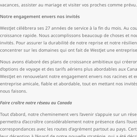
vacances, assister au mariage et visiter vos proches comme prévu.
Notre engagement envers nos invités
WestJet célébrera ses 27 années de service à la fin du mois. Au c
croissance rapide. Nous accomplissons beaucoup de choses et nous
invités. Pour assurer la durabilité de notre reprise et notre résil
concentrer sur les domaines qui ont fait de WestJet une entreprise
Nous avons élaboré des plans de croissance ambitieux qui créeront 
d’options de voyage et des tarifs aériens plus abordables aux Cana
WestJet en renouvelant notre engagement envers nos racines et en
entreprise amicale, fiable et abordable, tout en mettant nos invit
nous faisons.
Faire croître notre réseau au Canada
Tout d’abord, notre cheminement vers l’avenir s’appuie sur un résea
permettra d’accroître considérablement notre présence dans l’oue
correspondances avec les routes d'agrément partout au pays. Certain
leur déception à l’égard de notre nouvelle stratégie, qui a été d