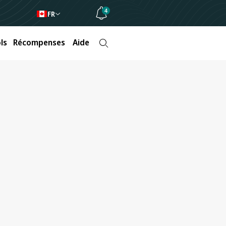
4
FR
ls
Récompenses
Aide