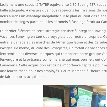
facilement une capacité TATBP équivalente à 50 Boeing 737, tout 
taille adéquate. À mesure que nous recevrons les livraisons de no
nous aurons un avantage inégalable sur le plan du coût des sièges,
nombre de sièges parmi tous les aéronefs à fuselage étroit au Ca
Le dernier élément de cette stratégie consiste à intégrer Sunwing
Vacances Sunwing en tant que voyagiste pour notre entreprise. Ce
entre le Canada et les marchés de l’Amérique latine et des Caraïb
WestJet. De même, du côté des voyagistes, un forfait de vacance
l’entremise des diverses marques qui composent notre groupe Va
l’envergure et la présence sur le marché qui nous permettront d’off
Canadiens. Cette acquisition est d’une importance capitale pour notr
une lourde tâche pour nos employés. Heureusement, à l’heure actuel
de faire d’autres acquisitions.