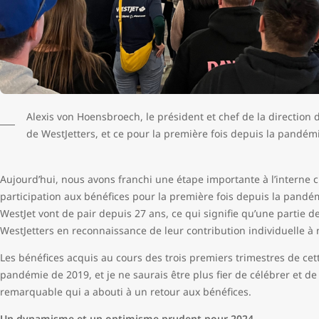
Alexis von Hoensbroech, le président et chef de la direction d
de WestJetters, et ce pour la première fois depuis la pandém
Aujourd’hui, nous avons franchi une étape importante à l’interne c
participation aux bénéfices pour la première fois depuis la pandém
WestJet vont de pair depuis 27 ans, ce qui signifie qu’une partie d
WestJetters en reconnaissance de leur contribution individuelle à 
Les bénéfices acquis au cours des trois premiers trimestres de cet
pandémie de 2019, et je ne saurais être plus fier de célébrer et de f
remarquable qui a abouti à un retour aux bénéfices.
Un dynamisme et un optimisme prudent pour 2024