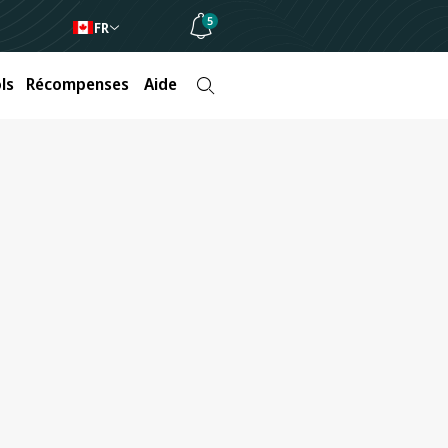
5
FR
ls
Récompenses
Aide