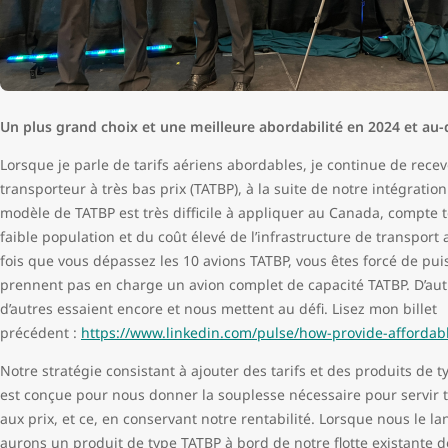
Un plus grand choix et une meilleure abordabilité en 2024 et au-
Lorsque je parle de tarifs aériens abordables, je continue de recev
transporteur à très bas prix (TATBP), à la suite de notre intégrati
modèle de TATBP est très difficile à appliquer au Canada, compte t
faible population et du coût élevé de l’infrastructure de transpo
fois que vous dépassez les 10 avions TATBP, vous êtes forcé de pu
prennent pas en charge un avion complet de capacité TATBP. D’autr
d’autres essaient encore et nous mettent au défi. Lisez mon billet
précédent :
https://www.linkedin.com/pulse/how-provide-affordabl
Notre stratégie consistant à ajouter des tarifs et des produits de 
est conçue pour nous donner la souplesse nécessaire pour servir 
aux prix, et ce, en conservant notre rentabilité. Lorsque nous le 
aurons un produit de type TATBP à bord de notre flotte existante d