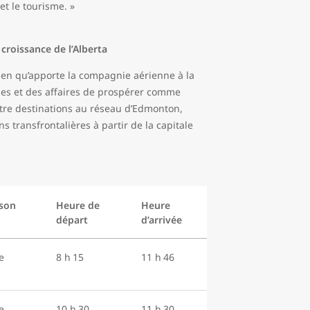
t le tourisme. »
 croissance de l’Alberta
utien qu’apporte la compagnie aérienne à la
ses et des affaires de prospérer comme
atre destinations au réseau d’Edmonton,
s transfrontalières à partir de la capitale
ison
Heure de
Heure
départ
d’arrivée
e
8 h 15
11 h 46
e
10 h 30
11 h 30