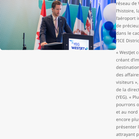
réseau de 
l’histoire,
l’aéroport
de précieu
dans le ca
l’ICE Distr
« WestJet c
créant d’i
destinatio
des affaire
visiteurs »
de la direc
(YEG). « Pl
pourrons o
et au nord
encore plus
présenter 
attrayant p