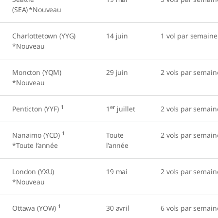
(SEA) *Nouveau
Charlottetown (YYG)
14 juin
1 vol par semaine
*Nouveau
Moncton (YQM)
29 juin
2 vols par semain
*Nouveau
1
er
Penticton (YYF)
1
juillet
2 vols par semain
1
Nanaimo (YCD)
Toute
2 vols par semain
*Toute l’année
l’année
London (YXU)
19 mai
2 vols par semain
*Nouveau
1
Ottawa (YOW)
30 avril
6 vols par semain