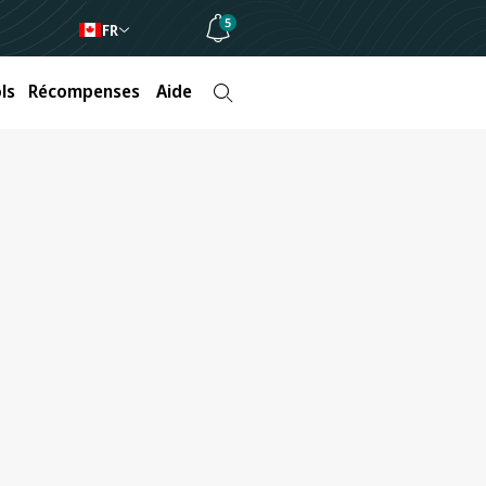
5
FR
ls
Récompenses
Aide