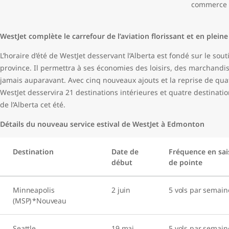
commerce e
WestJet complète le carrefour de l’aviation florissant et en pleine
L’horaire d’été de WestJet desservant l’Alberta est fondé sur le so
province. Il permettra à ses économies des loisirs, des marchandi
jamais auparavant. Avec cinq nouveaux ajouts et la reprise de qu
WestJet desservira 21 destinations intérieures et quatre destination
de l’Alberta cet été.
Détails du nouveau service estival de WestJet à Edmonton
Destination
Date de
Fréquence en sa
début
de pointe
Minneapolis
2 juin
5 vols par semain
(MSP) *Nouveau
Seattle
19 mai
5 vols par semain