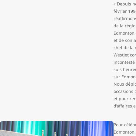
« Depuis no
février 19
réaffirmons
de la régi
Edmonton f
et de son a
chef de la 
WestJet co
incontesté 
suis heure
sur Edmont
Nous déplo
occasions d
et pour ren
d’affaires e
Pour céléb
Edmonton, 