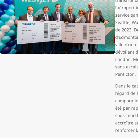
transfront
l’aéroport
service sa
Seattle, Wa
de 2023. De
d’Edmonton 
ville d’un 
dévoilant 
London, Mo
sans escal
Penticton.
Dans le ca
l’égard de 
compagnie 
été par rap
sous-tend 
accroître 
renforcer l