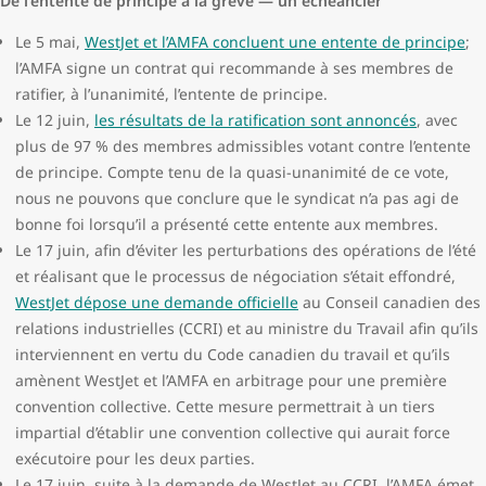
De l’entente de principe à la grève — un échéancier
Le 5 mai,
WestJet et l’AMFA concluent une entente de principe
;
l’AMFA signe un contrat qui recommande à ses membres de
ratifier, à l’unanimité, l’entente de principe.
Le 12 juin,
les résultats de la ratification sont annoncés
, avec
plus de 97 % des membres admissibles votant contre l’entente
de principe. Compte tenu de la quasi-unanimité de ce vote,
nous ne pouvons que conclure que le syndicat n’a pas agi de
bonne foi lorsqu’il a présenté cette entente aux membres.
Le 17 juin, afin d’éviter les perturbations des opérations de l’été
et réalisant que le processus de négociation s’était effondré,
WestJet dépose une demande officielle
au Conseil canadien des
relations industrielles (CCRI) et au ministre du Travail afin qu’ils
interviennent en vertu du Code canadien du travail et qu’ils
amènent WestJet et l’AMFA en arbitrage pour une première
convention collective. Cette mesure permettrait à un tiers
impartial d’établir une convention collective qui aurait force
exécutoire pour les deux parties.
Le 17 juin, suite à la demande de WestJet au CCRI, l’AMFA émet