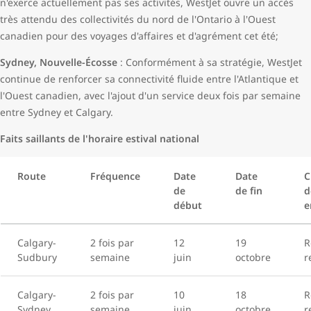
n'exerce actuellement pas ses activités, WestJet ouvre un accès
très attendu des collectivités du nord de l'Ontario à l'Ouest
canadien pour des voyages d'affaires et d'agrément cet été;
Sydney, Nouvelle-Écosse
: Conformément à sa stratégie, WestJet
continue de renforcer sa connectivité fluide entre l'Atlantique et
l'Ouest canadien, avec l'ajout d'un service deux fois par semaine
entre Sydney et Calgary.
Faits saillants de l'horaire estival national
Route
Fréquence
Date
Date
C
de
de fin
d
début
e
Calgary-
2 fois par
12
19
R
Sudbury
semaine
juin
octobre
r
Calgary-
2 fois par
10
18
R
Sydney
semaine
juin
octobre
r