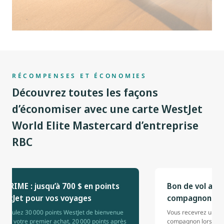
RÉCOMPENSES ET ÉCONOMIES
Découvrez toutes les façons
d’économiser avec une carte WestJet
World Elite Mastercard d’entreprise
RBC
N PRIME : jusqu’à 700 $ en points
Bon de vol alle
estJet pour vos voyages
compagnon
cumulez 30 000 points WestJet de bienvenue
Vous recevrez un bon
rs de votre premier achat, 20 000 points après
compagnon lorsque v