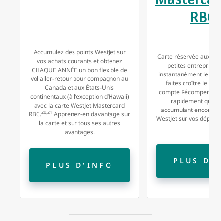
RBC
Accumulez des points WestJet sur
Carte réservée aux pro
vos achats courants et obtenez
petites entreprises
CHAQUE ANNÉE un bon flexible de
instantanément le nive
vol aller-retour pour compagnon au
faites croître le sol
Canada et aux États-Unis
compte Récompenses W
continentaux (à l’exception d’Hawaii)
rapidement que j
avec la carte WestJet Mastercard
accumulant encore pl
20,21
RBC.
Apprenez-en davantage sur
WestJet sur vos dépense
la carte et sur tous ses autres
avantages.
PLUS D'
PLUS D'INFO