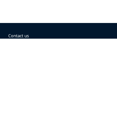
Contact us
BOOKING OPTIONS
Business travel
Groups and conventions
Direct flights
Hold the fare
Book with a companion voucher
Book with WestJet dollars