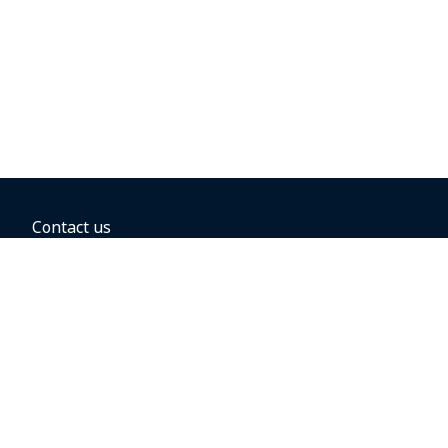
Contact us
BOOKING OPTIONS
Business travel
Groups and conventions
Direct flights