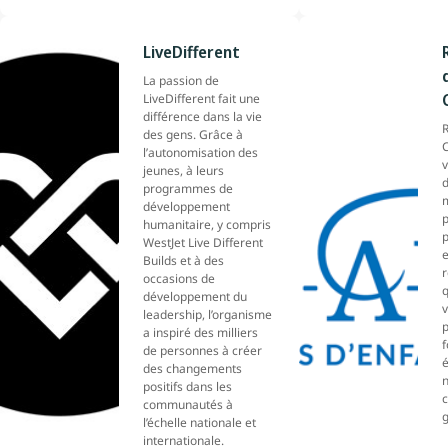
LiveDifferent
La passion de
LiveDifferent fait une
différence dans la vie
R
des gens. Grâce à
C
l’autonomisation des
jeunes, à leurs
programmes de
développement
p
humanitaire, y compris
p
WestJet Live Different
e
Builds et à des
occasions de
q
développement du
v
leadership, l’organisme
a inspiré des milliers
f
de personnes à créer
des changements
positifs dans les
communautés à
g
l’échelle nationale et
internationale.