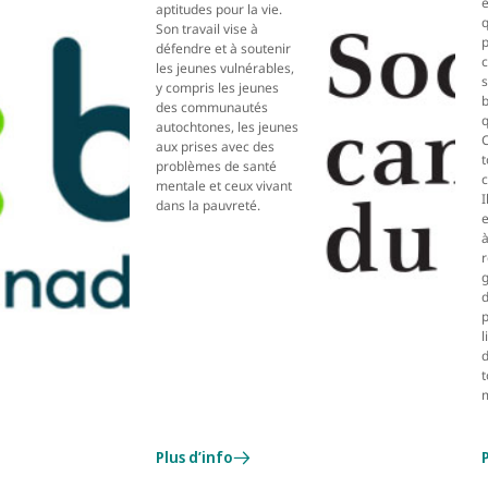
e
aptitudes pour la vie.
q
Son travail vise à
p
défendre et à soutenir
c
les jeunes vulnérables,
y compris les jeunes
b
des communautés
q
autochtones, les jeunes
C
aux prises avec des
t
problèmes de santé
c
mentale et ceux vivant
I
dans la pauvreté.
e
d
p
t
Plus d’info