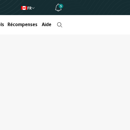
5
FR
ls
Récompenses
Aide