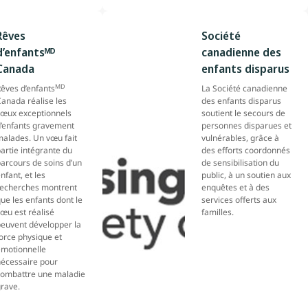
Rêves
Société
d’enfantsᴹᴰ
canadienne des
Canada
enfants disparus
MD
êves d’enfants
La Société canadienne
anada réalise les
des enfants disparus
vœux exceptionnels
soutient le secours de
d’enfants gravement
personnes disparues et
malades. Un vœu fait
vulnérables, grâce à
artie intégrante du
des efforts coordonnés
arcours de soins d’un
de sensibilisation du
nfant, et les
public, à un soutien aux
recherches montrent
enquêtes et à des
ue les enfants dont le
services offerts aux
œu est réalisé
familles.
peuvent développer la
orce physique et
émotionnelle
nécessaire pour
combattre une maladie
rave.