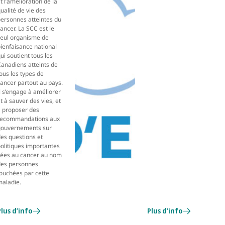
t l’amélioration de la
ualité de vie des
ersonnes atteintes du
ancer. La SCC est le
seul organisme de
ienfaisance national
ui soutient tous les
anadiens atteints de
ous les types de
ancer partout au pays.
l s’engage à améliorer
t à sauver des vies, et
à proposer des
recommandations aux
gouvernements sur
es questions et
olitiques importantes
liées au cancer au nom
des personnes
ouchées par cette
maladie.
Plus d’info
Plus d’info