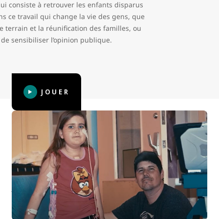
ui consiste à retrouver les enfants disparus
s ce travail qui change la vie des gens, que
 terrain et la réunification des familles, ou
de sensibiliser l’opinion publique.
JOUER
WestJet célèbre 15 ans à venir en aide
aux enfants
Chez WestJet, nous nous engageons à avoir un impact
positif sur la santé et le bien-être des enfants et des
jeunes canadiens. Entre 2007 et 2022, nous avons fait don
de plus de 100 000 vols à nos organismes de bienfaisance.
Le soutien continu de nos invités voyageant avec nous