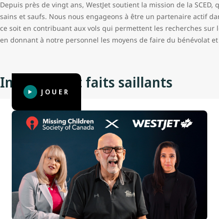
Depuis près de vingt ans, WestJet soutient la mission de la SCED, q
sains et saufs. Nous nous engageons à être un partenaire actif dan
ce soit en contribuant aux vols qui permettent les recherches sur le
en donnant à notre personnel les moyens de faire du bénévolat et 
Initiatives et faits saillants
JOUER
MCSC Rescu : joignez-vous à la
recherche
Dans le monde numérique d’aujourd’hui, le principal
moyen pour retrouver les enfants disparus réside dans
une mobilisation rapide et généralisée – et la SCED a créé
un outil qui permet à chacun d’entre nous d’apporter sa
contribution.