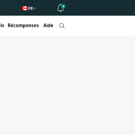
4
FR
ls
Récompenses
Aide