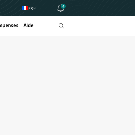
4
FR
mpenses
Aide