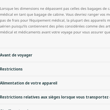
Lorsque les dimensions ne dépassent pas celles des bagages de 
médical en tant que bagage de cabine. Vous devriez ranger vos médic
pas de frais pour l’équipement médical, la plupart des appareils 
aérien puisqu’ils contiennent des piles considérées comme des ar
médical et médicaments avant votre voyage pour vous assurer que c
Avant de voyager
Les appareils médicaux, y compris (sans s’y limiter) les appareils
Restrictions
vérifications :
Vous êtes responsable de veiller à ce que votre appareil médical soi
défibrillateurs externes automatisés (DEA);
Alimentation de votre appareil
d’huile, de graisse, de dommages et d’usure excessive) et étiqueté 
appareils de contrôle de la glycémie;
consignes d’utilisation de votre guide d’utilisation avant de voyage
ventilation spontanée en pression positive continue (CPAP);
Toutes les piles doivent être transportées dans votre bagage de c
Restrictions relatives aux sièges lorsque vous transporte
neurostimulateurs externes ou transcutanés (p. ex. NSTC);
enregistrés. De même, toutes les piles dotées de bornes doivent êt
Même si WestJet accepte la plupart des appareils médicaux approu
moniteurs de fréquence cardiaque;
n’entrent en contact avec des objets en métal (court-circuit), nota
pas être utilisés lors de certaines phases critiques du vol (circulat
Habituellement, il est préférable de nous laisser vous attribuer l
nébuliseurs;