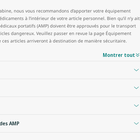
cabine, nous vous recommandons d’apporter votre équipement
aments à l’intérieur de votre article personnel. Bien qu’il n’y ait
médicaux portatifs (AMP) doivent être approuvés pour le transport
ticles dangereux. Veuillez passer en revue la page Équipement
es articles arriveront à destination de manière sécuritaire.
Montrer tout
 électroniques portatifs communs suivants, nécessitent des
t en bon état (selon le type d’appareil, cela signifie exempt
convenablement pour cet article particulier. Veuillez consulter les
r.
abine, puisqu’elles ne sont pas autorisées dans les bagages
z des AMP
re rangées ou emballées pour les protéger et pour éviter qu’elles
vés pour le transport, plusieurs appareils médicaux ne peuvent
mment avec les bornes d’autres piles.
ion au sol, décollage ou atterrissage), puisqu’ils peuvent interférer
’emplacement le plus approprié en fonction de vos besoins