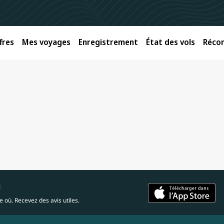
fres
Mes voyages
Enregistrement
État des vols
Réco
i
 où. Recevez des avis utiles.