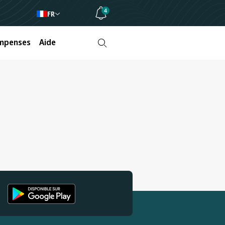
4
FR
mpenses
Aide