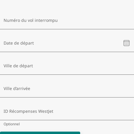
Numéro du vol interrompu
Veu
Date de départ
sél
un
dat
Ville de départ
Ville d’arrivée
ID Récompenses WestJet
Optionnel