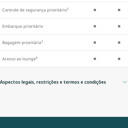
3
Controle de segurança prioritário
✖
✖
Embarque prioritário
✖
✖
3
Bagagem prioritária
✖
✖
6
Acesso ao lounge
✖
✖
Aspectos legais, restrições e termos e condições
1. Ainda podem ser cobradas taxas por excesso de peso e por
dimensões excedentes da bagagem.
2. Pode haver diferença tarifária. As tarifas UltraBasic não são
elegíveis para alterações, cancelamentos ou reembolsos. Para as
tarifas Econo, Premium e Business, será cobrada uma taxa de