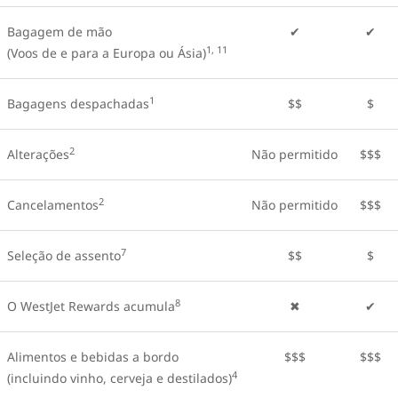
Bagagem de mão
✔
✔
1, 11
(Voos de e para a Europa ou Ásia)
1
Bagagens despachadas
$$
$
2
Alterações
Não permitido
$$$
2
Cancelamentos
Não permitido
$$$
7
Seleção de assento
$$
$
8
O WestJet Rewards acumula
✖
✔
Alimentos e bebidas a bordo
$$$
$$$
4
(incluindo vinho, cerveja e destilados)