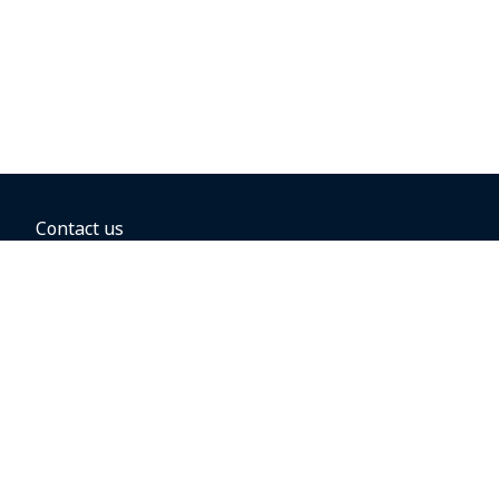
Contact us
BOOKING OPTIONS
Business travel
Groups and conventions
Direct flights
Hold the fare