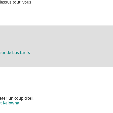
dessus tout, vous
ur de bas tarifs
eter un coup d'œil.
ott Kelowna