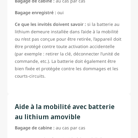
Bagage de cabine :
au cas par cas
le type de batterie;
Bagage enregistré :
oui
la puissance de la batterie;
Ce que les invités doivent savoir :
si la batterie au
si la batterie peut être retirée;
lithium demeure installée dans l’aide à la mobilité
si des outils fournis par le fabricant sont nécessaires
ou n’est pas conçue pour être retirée, l’appareil doit
pour retirer la batterie (les outils doivent être fournis au
être protégé contre toute activation accidentelle
besoin).
(par exemple : retirer la clé, déconnecter l’unité de
Si ces renseignements ne figurent pas déjà sur la
commande, etc.). La batterie doit également être
réservation, l’invité doit être en mesure de les fournir à un
bien fixée et protégée contre les dommages et les
représentant de WestJet avant le départ.
courts-circuits.
Les invités ayant besoin d’aide pour retirer la batterie
doivent être en mesure de donner des instructions claires
au personnel de WestJet, conformément à la procédure
approuvée par le fabricant.
Aide à la mobilité avec batterie
au lithium amovible
Bagage de cabine :
au cas par cas