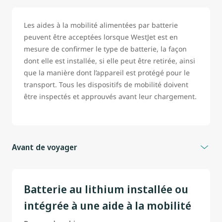
Les aides à la mobilité alimentées par batterie
peuvent être acceptées lorsque WestJet est en
mesure de confirmer le type de batterie, la façon
dont elle est installée, si elle peut être retirée, ainsi
que la manière dont l’appareil est protégé pour le
transport. Tous les dispositifs de mobilité doivent
être inspectés et approuvés avant leur chargement.
Avant de voyager
Afin de prévenir les retards, les invités voyageant avec un
fauteuil roulant, un triporteur ou tout autre appareil de
Batterie au lithium installée ou
mobilité alimenté par batterie sont fortement encouragés
à communiquer avec WestJet avant leur départ.
intégrée à une aide à la mobilité
Les invités doivent être prêts à confirmer :