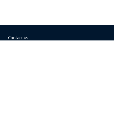
Contact us
BOOKING OPTIONS
Business travel
Groups and conventions
Direct flights
Hold the fare
Book with a companion voucher
Book with WestJet dollars