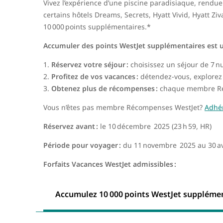
Vivez l’expérience d’une piscine paradisiaque, rendue
certains hôtels Dreams, Secrets, Hyatt Vivid, Hyatt Z
10 000 points supplémentaires.*
Accumuler des points WestJet supplémentaires est un
Réservez votre séjour :
choisissez un séjour de 7 n
Profitez de vos vacances :
détendez-vous, explorez e
Obtenez plus de récompenses :
chaque membre Réco
Vous n’êtes pas membre Récompenses WestJet?
Adhé
Réservez avant :
le 10 décembre 2025 (23 h 59, HR)
Période pour voyager :
du 11 novembre 2025 au 30 av
Forfaits Vacances WestJet admissibles :
Accumulez 10 000 points WestJet suppléme