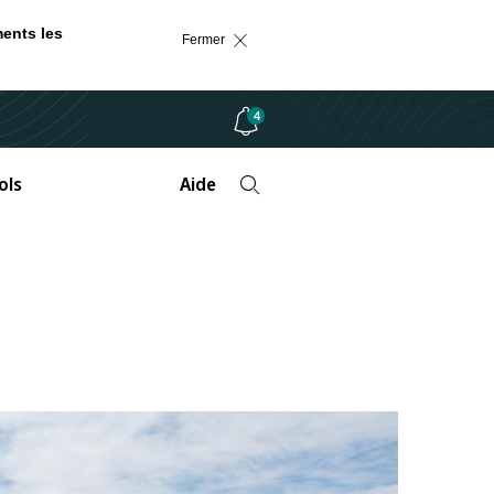
ments les
Fermer
4
ols
Aide