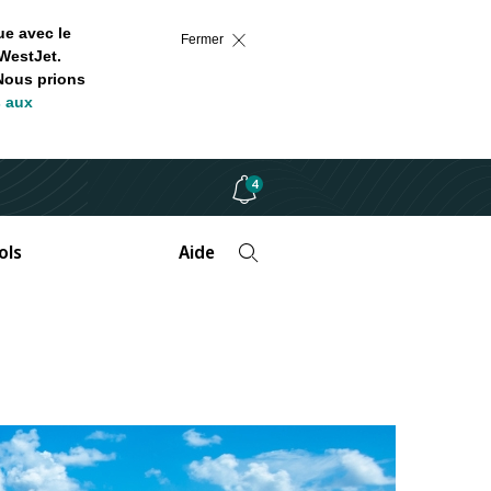
ue avec le
Fermer
WestJet.
 Nous prions
s aux
4
ols
Aide