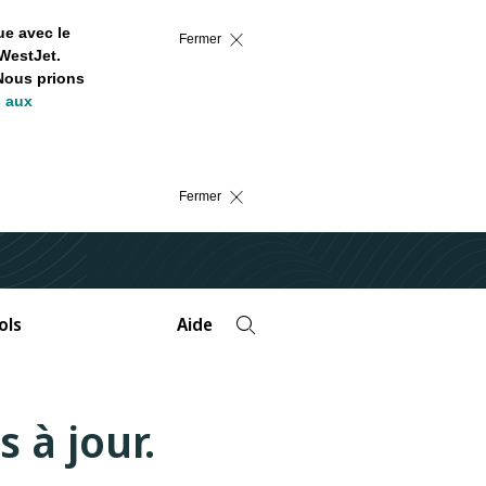
ue avec le
Fermer
WestJet.
 Nous prions
s aux
Fermer
ols
Aide
 à jour.