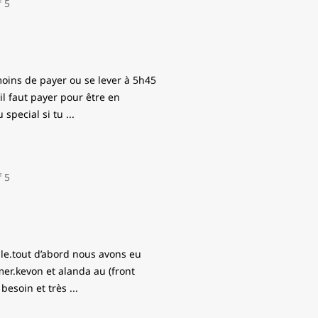
moins de payer ou se lever à 5h45
il faut payer pour être en
 special si tu
...
ble.tout d’abord nous avons eu
er.kevon et alanda au (front
 besoin et très
...