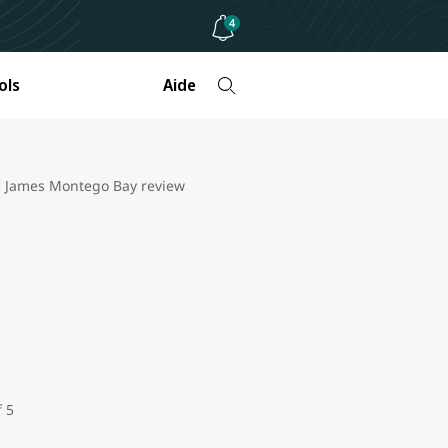
4
ols
Aide
t. James Montego Bay review