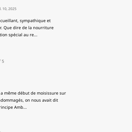
il. 10, 2025
ccueillant, sympathique et
r. Que dire de la nourriture
tion spécial au re
...
 y a même début de moisissure sur
 endommagés, on nous avait dit
principe Amb
...