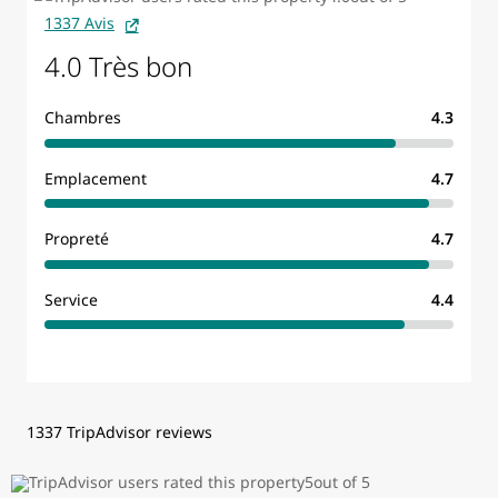
1337 Avis
4.0 Très bon
Chambres
4.3
Emplacement
4.7
Propreté
4.7
Service
4.4
1337 TripAdvisor reviews