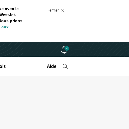
ue avec le
Fermer
WestJet.
 Nous prions
s aux
4
ols
Aide