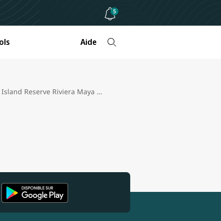
5
ols
Aide
Margaritaville Island Reserve Riviera Maya - adultes seulement review