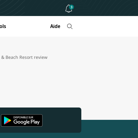
3
ols
Aide
a & Beach Resort review