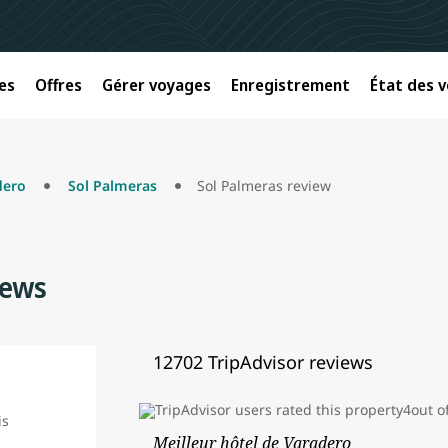
es
Offres
Gérer voyages
Enregistrement
État des v
dero
Sol Palmeras
Sol Palmeras review
iews
12702 TripAdvisor reviews
Meilleur hôtel de Varadero