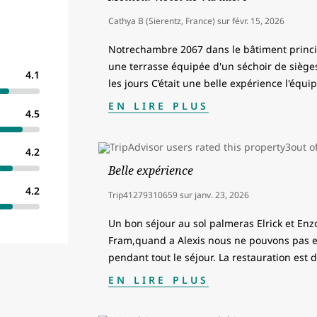
Cathya B (Sierentz, France)
sur
févr. 15, 2026
Notrechambre 2067 dans le bâtiment princip
une terrasse équipée d'un séchoir de sièges
4.1
les jours C’était une belle expérience l'équi
EN LIRE PLUS
4.5
4.2
Belle expérience
4.2
Trip41279310659
sur
janv. 23, 2026
Un bon séjour au sol palmeras Elrick et En
Fram,quand a Alexis nous ne pouvons pas en
pendant tout le séjour. La restauration est 
EN LIRE PLUS