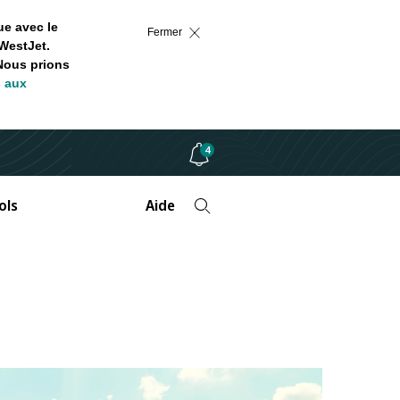
ue avec le
Fermer
WestJet.
 Nous prions
s aux
4
ols
Aide