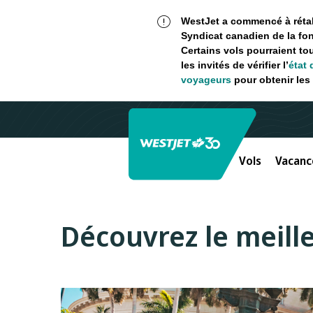
WestJet a commencé à rétabl
Syndicat canadien de la fon
Certains vols pourraient to
les invités de vérifier l’
état 
voyageurs
pour obtenir les 
Vols
Vacanc
Découvrez le meill