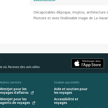
Décapotables d’époque, mojitos, architecture 
l’histoire et vivez l’indéniable magie de La Hava
i
e où. Recevez des avis utiles.
Autres services
Soutien aux invités
WestJet pour les
Aide et soutien pour
voyages d’affaires
les voyages
WestJet pour les
Accessibilité et
agents de voyages
voyages