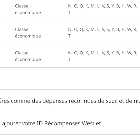
Classe
N, O, Q, K, M, L, V, S, Y, B, H, W, R,
économique
T
Classe
N, O, Q, K, M, L, V, S, Y, B, H, W, R,
économique
T
Classe
N, O, Q, K, M, L, V, S, Y, B, H, W, R,
économique
T
idérés comme des dépenses reconnues de seuil et de ni
u ajouter votre ID Récompenses WestJet