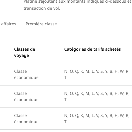
Platine s’ajoutent aux montants indiqués ci-dessous et
transaction de vol.
 affaires
Première classe
Classes de
Catégories de tarifs achetés
voyage
Classe
N, O, Q, K, M, L, V, S, Y, B, H, W, R,
économique
T
Classe
N, O, Q, K, M, L, V, S, Y, B, H, W, R,
économique
T
Classe
N, O, Q, K, M, L, V, S, Y, B, H, W, R,
économique
T