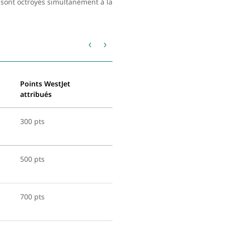
 sont octroyés simultanément à la
‹
›
Points WestJet
attribués
300 pts
500 pts
700 pts