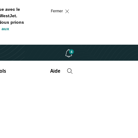
ue avec le
Fermer
WestJet.
 Nous prions
s aux
4
ols
Aide