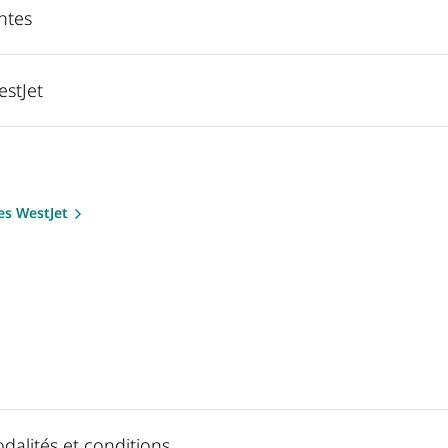
ntes
stJet
s WestJet
odalités et conditions