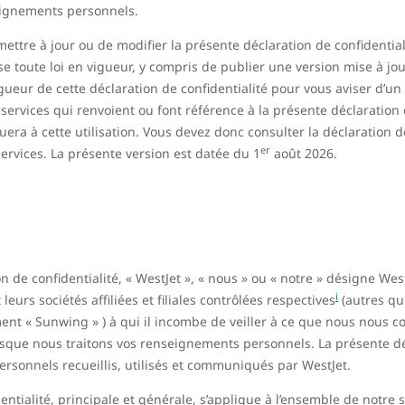
eignements personnels.
ettre à jour ou de modifier la présente déclaration de confidentia
ise toute loi en vigueur, y compris de publier une version mise à j
vigueur de cette déclaration de confidentialité pour vous aviser d
services qui renvoient ou font référence à la présente déclaration d
quera à cette utilisation. Vous devez donc consulter la déclaration 
er
services. La présente version est datée du 1
août 2026.
n de confidentialité, « WestJet », « nous » ou « notre » désigne Wes
i
 leurs sociétés affiliées et filiales contrôlées respectives
(autres qu
ment « Sunwing » ) à qui il incombe de veiller à ce que nous nous c
rsque nous traitons vos renseignements personnels. La présente déc
rsonnels recueillis, utilisés et communiqués par WestJet.
entialité, principale et générale, s’applique à l’ensemble de notre