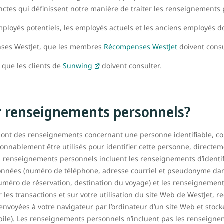
tinctes qui définissent notre manière de traiter les renseignements
mployés potentiels, les employés actuels et les anciens employés d
nses WestJet, que les membres
Récompenses WestJet
doivent consu
, que les clients de
Sunwing
doivent consulter.
r renseignements personnels?
sont des renseignements concernant une personne identifiable,
nnablement être utilisés pour identifier cette personne, directem
es renseignements personnels incluent les renseignements d’identif
onnées (numéro de téléphone, adresse courriel et pseudonyme dans
méro de réservation, destination du voyage) et les renseignement
es transactions et sur votre utilisation du site Web de WestJet, rec
nvoyées à votre navigateur par l’ordinateur d’un site Web et stock
obile). Les renseignements personnels n’incluent pas les renseig