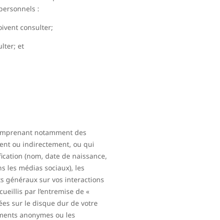
 personnels :
oivent consulter;
lter; et
 comprenant notamment des
ent ou indirectement, ou qui
ication (nom, date de naissance,
 les médias sociaux), les
s généraux sur vos interactions
ueillis par l’entremise de «
ées sur le disque dur de votre
nements anonymes ou les