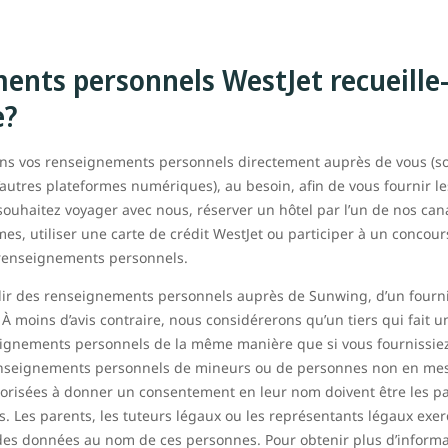
ents personnels WestJet recueille
e?
ons vos renseignements personnels directement auprès de vous (soit
autres plateformes numériques), au besoin, afin de vous fournir le
souhaitez voyager avec nous, réserver un hôtel par l’un de nos can
mes, utiliser une carte de crédit WestJet ou participer à un conco
e renseignements personnels.
ir des renseignements personnels auprès de Sunwing, d’un fournis
 moins d’avis contraire, nous considérerons qu’un tiers qui fait u
seignements personnels de la même manière que si vous fournissie
enseignements personnels de mineurs ou de personnes non en mes
risées à donner un consentement en leur nom doivent être les par
. Les parents, les tuteurs légaux ou les représentants légaux exerce
n des données au nom de ces personnes. Pour obtenir plus d’informat