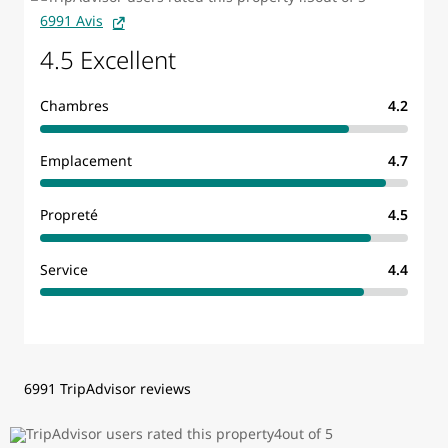
6991 Avis
4.5 Excellent
Chambres
4.2
Emplacement
4.7
Propreté
4.5
Service
4.4
6991 TripAdvisor reviews