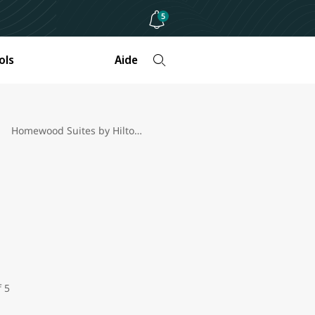
5
ols
Aide
Homewood Suites by Hilton Cathedral City review