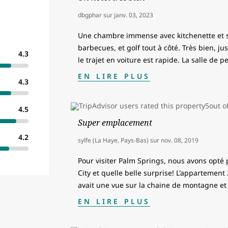
dbgphar
sur
janv. 03, 2023
Une chambre immense avec kitchenette et sal
barbecues, et golf tout à côté. Très bien, j
4.3
le trajet en voiture est rapide. La salle de pe
EN LIRE PLUS
4.3
4.5
Super emplacement
4.2
sylfe (La Haye, Pays-Bas)
sur
nov. 08, 2019
Pour visiter Palm Springs, nous avons opté
City et quelle belle surprise! L'appartemen
avait une vue sur la chaine de montagne et 
EN LIRE PLUS