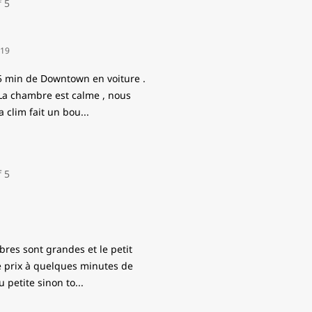
019
15 min de Downtown en voiture .
La chambre est calme , nous
a clim fait un bou
...
bres sont grandes et le petit
é prix à quelques minutes de
u petite sinon to
...