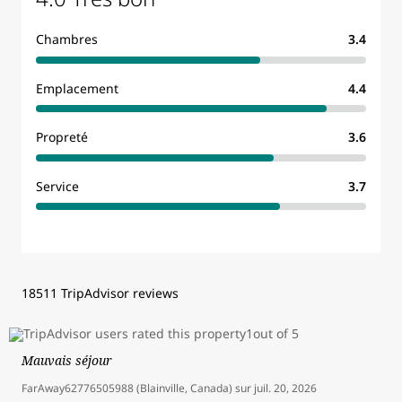
Chambres
3.4
Emplacement
4.4
Propreté
3.6
Service
3.7
18511 TripAdvisor reviews
Mauvais séjour
FarAway62776505988 (Blainville, Canada)
sur
juil. 20, 2026