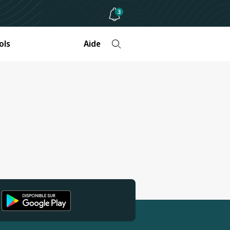
3
ols
Aide