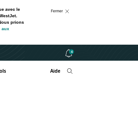
ue avec le
Fermer
WestJet.
 Nous prions
s aux
4
ols
Aide