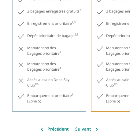
2
2 bagages enregistrés gratuits
2 bagages enregis
2,3
Enregistrement prioritaire
Enregistrement pr
2,3
Dépôt prioritaire de bagage
Dépôt prioritaire
Manutention des
Manutention des
2
bagages prioritaire
bagages prioritair
Manutention des
Manutention des
4
bagages prioritaire
bagages prioritair
Accès au salon Delta Sky
Accès au salon De
®5
®5
Club
Club
6
Embarquement prioritaire
Embarquement pri
(Zone 5)
(Zone 5)
Précédent
Suivant