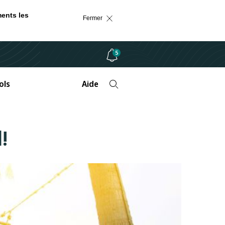
ments les
Fermer
5
ols
Aide
l!