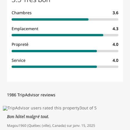
Chambres
3.6
Emplacement
4.3
Propreté
4.0
Service
4.0
1986 TripAdvisor reviews
Bon hôtel malgré tout.
Magou1960 (Québec (ville), Canada)
sur
janv. 15, 2025