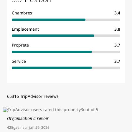
Chambres
3.4
Emplacement
3.8
Propreté
3.7
Service
3.7
65316 TripAdvisor reviews
Organisation à revoir
425gaelr
sur
juil. 29, 2026