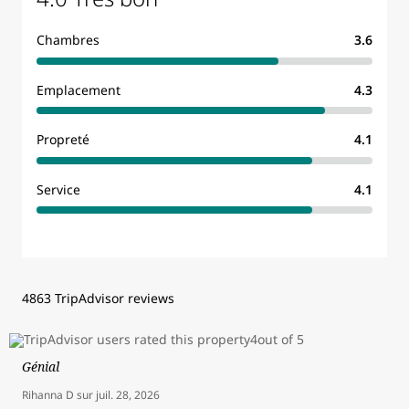
Chambres
3.6
Emplacement
4.3
Propreté
4.1
Service
4.1
4863 TripAdvisor reviews
Génial
Rihanna D
sur
juil. 28, 2026