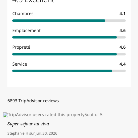
Chambres
4.1
Emplacement
4.6
Propreté
4.6
Service
4.4
6893 TripAdvisor reviews
Super séjour au viva
Stéphanie H
sur
juil. 30, 2026