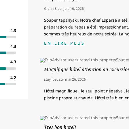
Glenn B
sur
juil. 16, 2026
Souper tapanyaki. Notre chef Esparza a été 
préparation du repas a été impressionnan
4.3
sommes très heureux de notre soirée. La no
EN LIRE PLUS
4.3
4.3
Magnifique hôtel attention au excursio
4.2
staylibec
sur
mai 26, 2026
Hôtel magnifique , le seul point négative , l
piscine propre et chaude. Hôtel très bien e
Tres bon hotel!