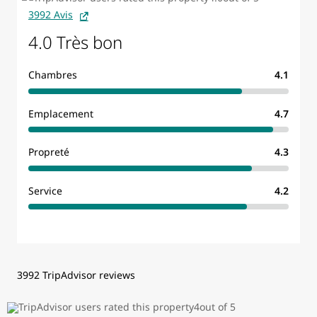
3992 Avis
4.0 Très bon
Chambres
4.1
Emplacement
4.7
Propreté
4.3
Service
4.2
3992 TripAdvisor reviews